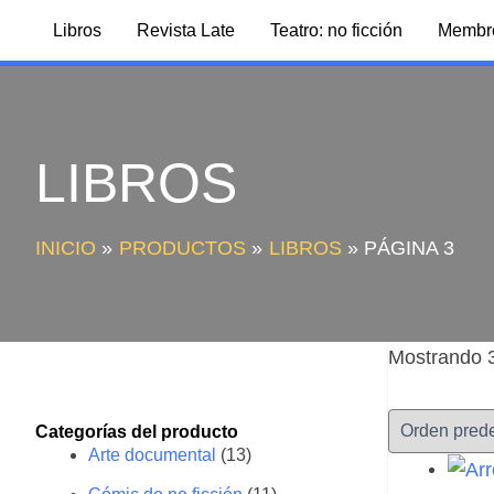
Ir
Libros
Revista Late
Teatro: no ficción
Membr
al
contenido
LIBROS
INICIO
PRODUCTOS
LIBROS
PÁGINA 3
Mostrando 3
Categorías del producto
Arte documental
(13)