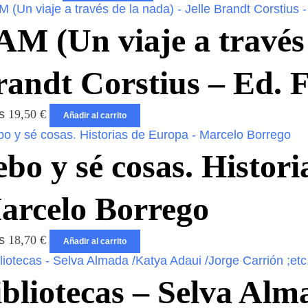
M (Un viaje a través 
randt Corstius – Ed. 
os
19,50
€
Añadir al carrito
bo y sé cosas. Histor
arcelo Borrego
os
18,70
€
Añadir al carrito
ibliotecas – Selva Al