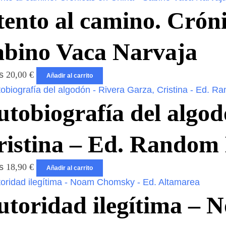
tento al camino. Crón
abino Vaca Narvaja
os
20,00
€
Añadir al carrito
utobiografía del algod
ristina – Ed. Random
os
18,90
€
Añadir al carrito
utoridad ilegítima –