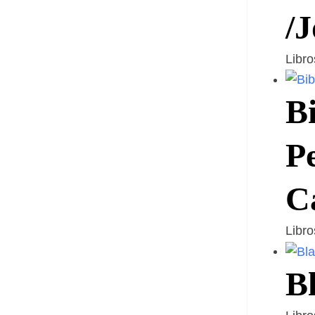
/J
Libr
Bi
P
C
Libr
Bl