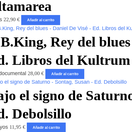
ltamarea
os
22,90
€
Añadir al carrito
B.King, Rey del blues
d. Libros del Kultrum
 documental
28,00
€
Añadir al carrito
jo el signo de Saturn
. Debolsillo
ayos
11,95
€
Añadir al carrito