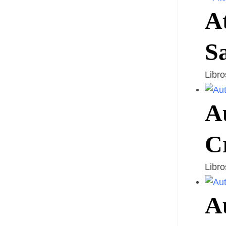
A
S
Libr
A
C
Libr
A