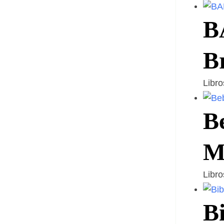
BA
B
Libr
Be
M
Libr
B