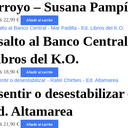
rroyo – Susana Pampí
os
22,99
€
Añadir al carrito
alto al Banco Central
ibros del K.O.
os
18,90
€
Añadir al carrito
entir o desestabilizar
d. Altamarea
os
21,90
€
Añadir al carrito