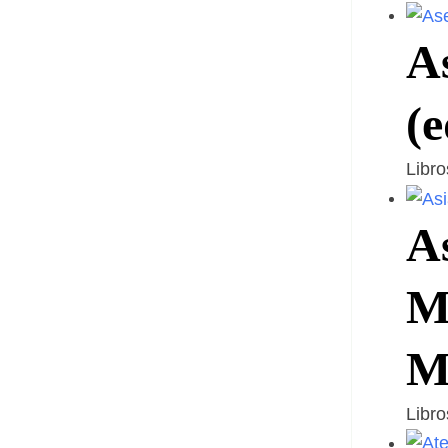
A
(e
Libr
As
M
M
Libr