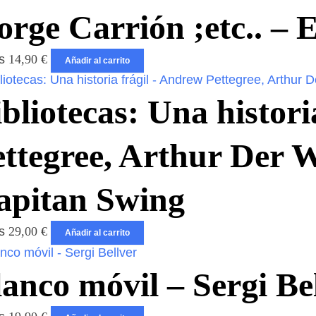
orge Carrión ;etc.. – 
os
14,90
€
Añadir al carrito
bliotecas: Una histor
ettegree, Arthur Der 
apitan Swing
os
29,00
€
Añadir al carrito
anco móvil – Sergi Be