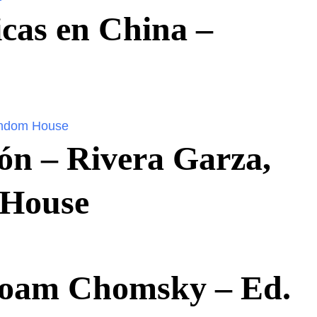
icas en China –
ón – Rivera Garza,
 House
 Noam Chomsky – Ed.