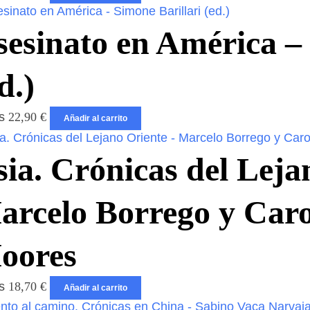
sesinato en América – 
d.)
os
22,90
€
Añadir al carrito
ia. Crónicas del Leja
arcelo Borrego y Car
oores
os
18,70
€
Añadir al carrito