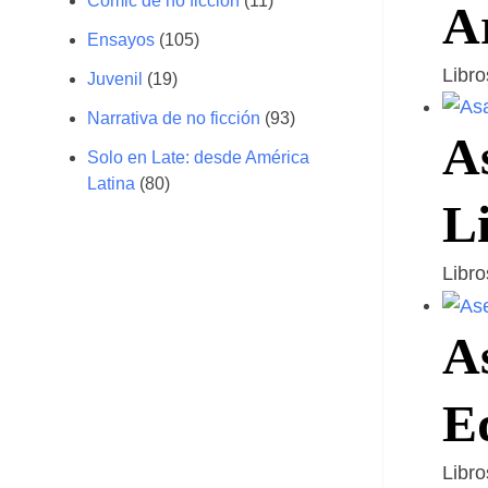
Cómic de no ficción
(11)
A
Ensayos
(105)
Libr
Juvenil
(19)
Narrativa de no ficción
(93)
As
Solo en Late: desde América
Latina
(80)
L
Libr
As
E
Libr