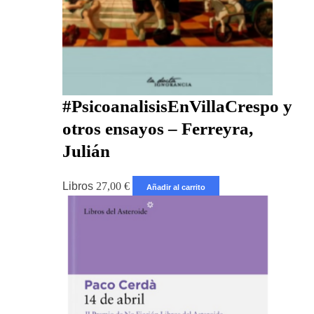
#PsicoanalisisEnVillaCrespo y
otros ensayos – Ferreyra,
Julián
Libros
27,00
€
Añadir al carrito