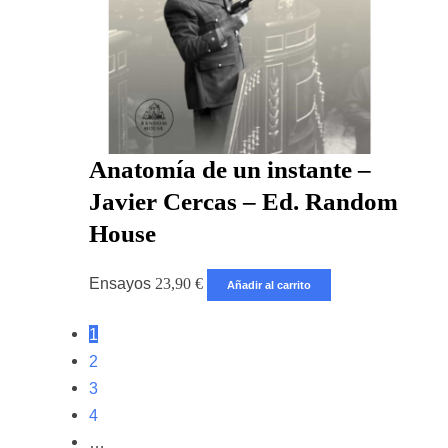
Anatomía de un instante –
Javier Cercas – Ed. Random
House
Ensayos
23,90
€
Añadir al carrito
1
2
3
4
…