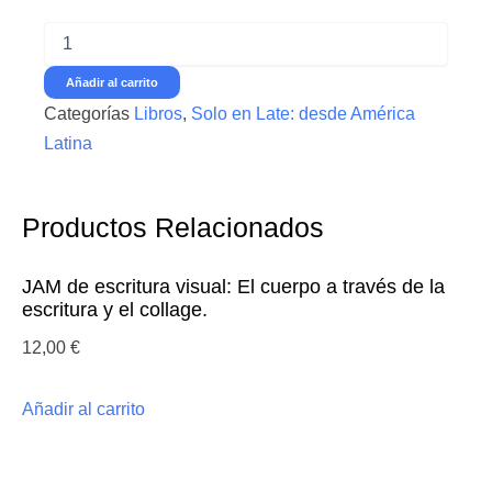
#PsicoanalisisEnVillaCrespo
y
otros
Añadir al carrito
ensayos
Categorías
Libros
,
Solo en Late: desde América
-
Ferreyra,
Latina
Julián
cantidad
Productos Relacionados
JAM de escritura visual: El cuerpo a través de la
escritura y el collage.
12,00
€
Añadir al carrito