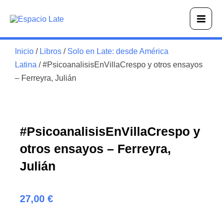
Ir
Main
al
Men
contenido
Inicio
/
Libros
/
Solo en Late: desde América
Latina
/ #PsicoanalisisEnVillaCrespo y otros ensayos
– Ferreyra, Julián
#PsicoanalisisEnVillaCrespo y
otros ensayos – Ferreyra,
Julián
27,00
€