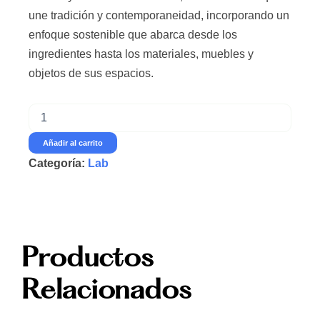
une tradición y contemporaneidad, incorporando un
enfoque sostenible que abarca desde los
ingredientes hasta los materiales, muebles y
objetos de sus espacios.
Volver
al
origen
Añadir al carrito
con
Categoría:
Lab
Wagner
Rusca
cantidad
Productos
Relacionados