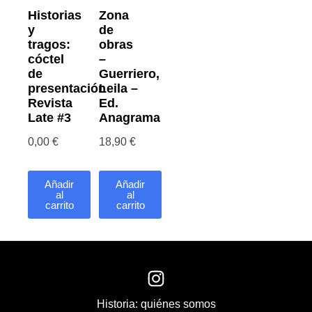
Historias
Zona
y
de
tragos:
obras
cóctel
–
de
Guerriero,
presentación
Leila –
Revista
Ed.
Late #3
Anagrama
0,00
€
18,90
€
Añadir
Añadir
al
al
carrito
carrito
Historia: quiénes somos