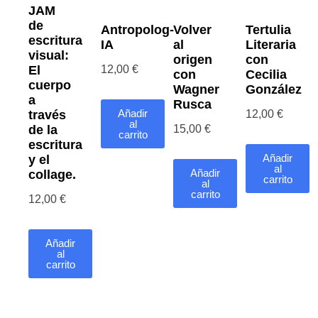
JAM
de
Antropolog-
Volver
Tertulia
escritura
IA
al
Literaria
visual:
origen
con
12,00
€
El
con
Cecilia
cuerpo
Wagner
González
a
Rusca
Añadir
12,00
€
través
al
15,00
€
de la
carrito
escritura
Añadir
y el
al
Añadir
collage.
carrito
al
carrito
12,00
€
Añadir
al
carrito