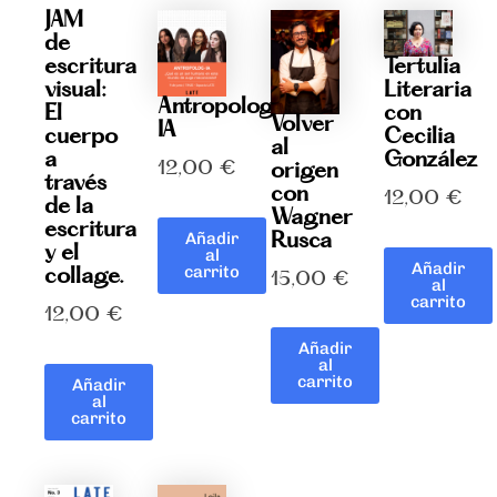
JAM
de
Tertulia
escritura
Literaria
visual:
Antropolog-
con
El
Volver
IA
Cecilia
cuerpo
al
González
a
12,00
€
origen
través
con
12,00
€
de la
Wagner
escritura
Rusca
Añadir
y el
al
Añadir
carrito
collage.
15,00
€
al
carrito
12,00
€
Añadir
al
carrito
Añadir
al
carrito