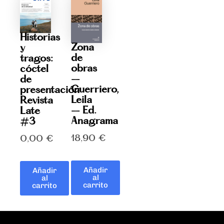
Historias
Zona
y
de
tragos:
obras
cóctel
–
de
Guerriero,
presentación
Leila
Revista
– Ed.
Late
Anagrama
#3
18,90
€
0,00
€
Añadir
Añadir
al
al
carrito
carrito