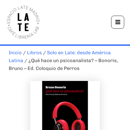
Ir
Mai
al
Men
contenido
Inicio
/
Libros
/
Solo en Late: desde América
Latina
/ ¿Qué hace un psicoanalista? – Bonoris,
Bruno – Ed. Coloquio de Perros