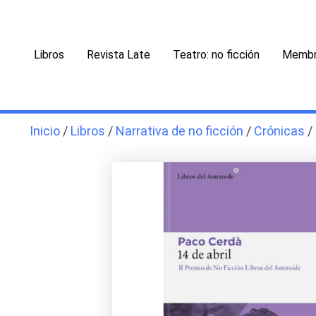
Ir
al
contenido
Libros
Revista Late
Teatro: no ficción
Membr
Inicio
/
Libros
/
Narrativa de no ficción
/
Crónicas
/ 