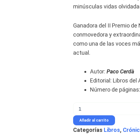
minúsculas vidas olvidadas
Ganadora del II Premio de 
conmovedora y extraordi
como una de las voces más 
actual.
Autor:
Paco Cerdà
Editorial: Libros del
Número de páginas:
14
de
abril
Añadir al carrito
-
Categorías
Libros
,
Cróni
Paco
Cerdà