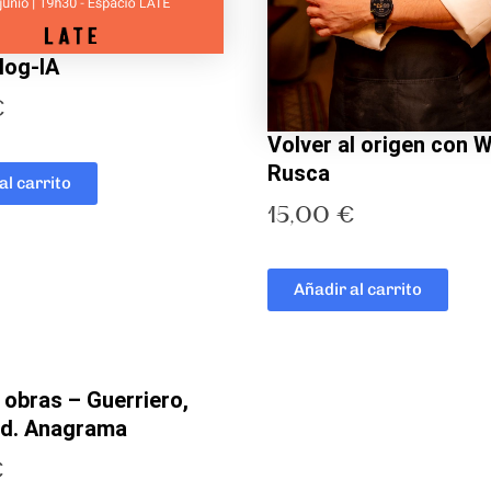
log-IA
€
Volver al origen con 
Rusca
al carrito
15,00
€
Añadir al carrito
 obras – Guerriero,
 Ed. Anagrama
€