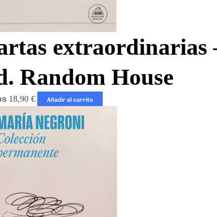
artas extraordinarias 
d. Random House
os
18,90
€
Añadir al carrito