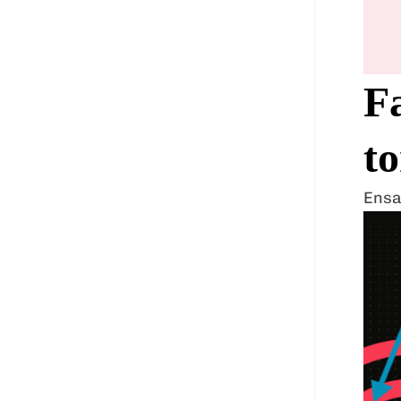
Fa
t
Ens