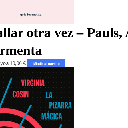
llar otra vez – Pauls,
ormenta
ayos
10,00
€
Añadir al carrito