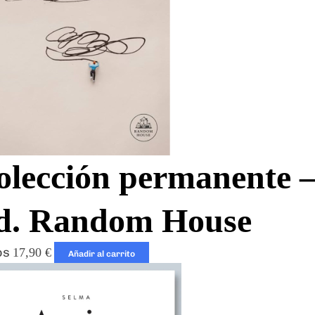
olección permanente –
d. Random House
os
17,90
€
Añadir al carrito