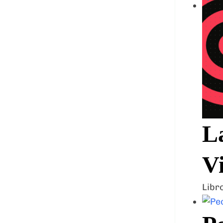
La
Vi
Libr