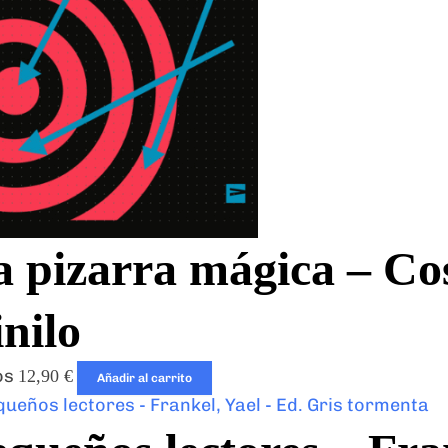
 pizarra mágica – Cos
nilo
os
12,90
€
Añadir al carrito