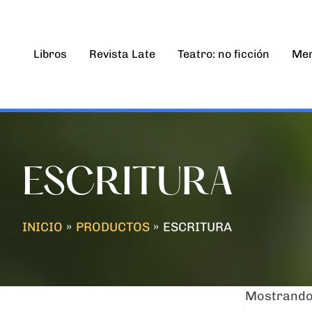
Ir
al
contenido
Libros
Revista Late
Teatro: no ficción
Mem
ESCRITURA
INICIO
PRODUCTOS
ESCRITURA
Mostrando 