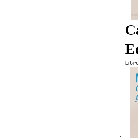
C
E
Libr