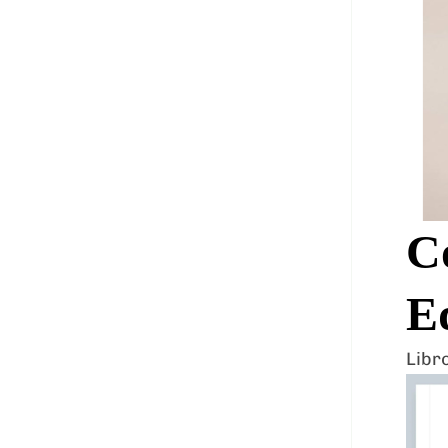
C
E
Libr