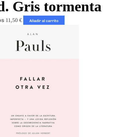
d. Gris tormenta
os
11,50
€
Añadir al carrito