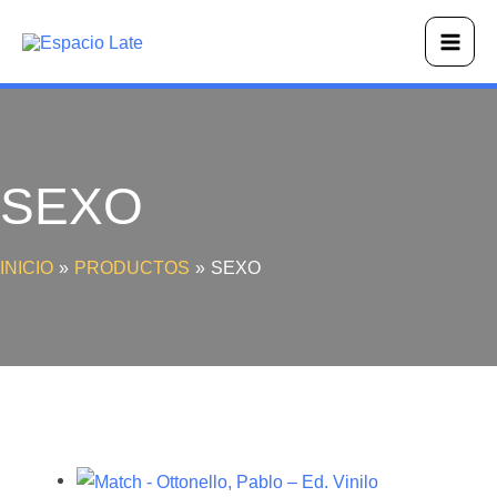
Ir
Main
al
Men
contenido
SEXO
INICIO
PRODUCTOS
SEXO