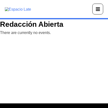
Ir
Main
al
Men
contenido
Redacción Abierta
There are currently no events.