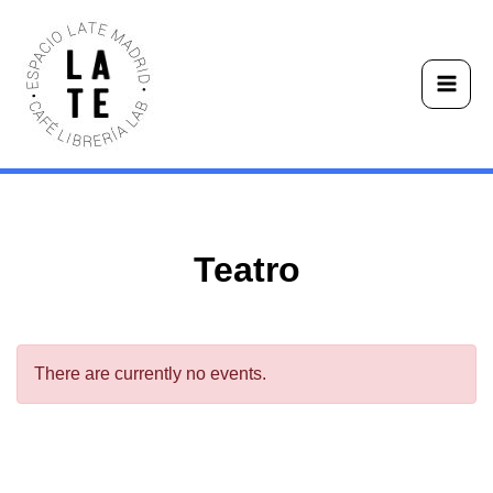
Ir
Main
al
Men
contenido
Teatro
There are currently no events.