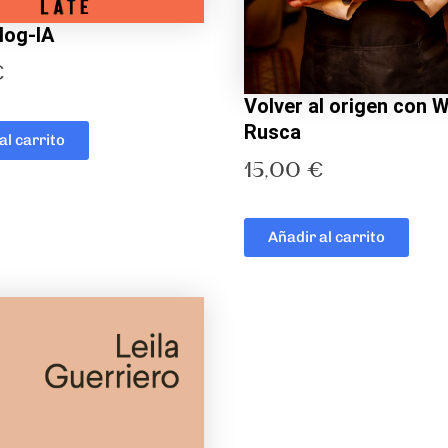
log-IA
€
Volver al origen con 
Rusca
al carrito
15,00
€
Añadir al carrito