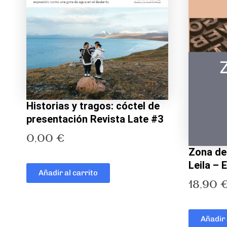
Historias y tragos: cóctel de
presentación Revista Late #3
0,00
€
Zona de
Leila –
Añadir al carrito
18,90
Añadir 