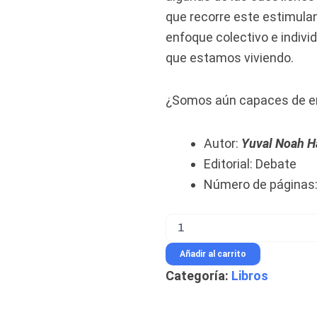
que recorre este estimulan
enfoque colectivo e indivi
que estamos viviendo.
¿Somos aún capaces de e
Autor:
Yuval Noah H
Editorial: Debate
Número de páginas:
21
lecciones
para
Añadir al carrito
el
Categoría:
Libros
siglo
XXI
-