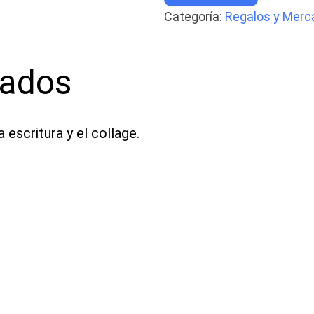
-
Categoría:
Regalos y Merc
Colombia.
Cauca.
(250gr)
cantidad
nados
 escritura y el collage.