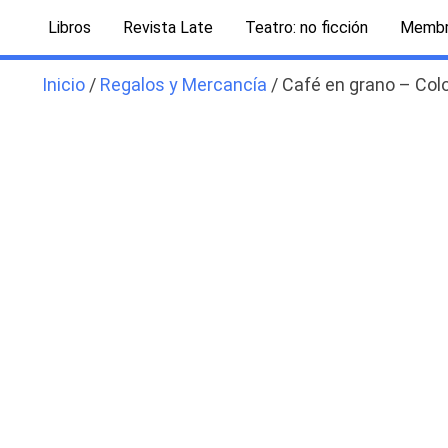
Ir
Libros
Revista Late
Teatro: no ficción
Membr
al
contenido
Inicio
/
Regalos y Mercancía
/ Café en grano – Col