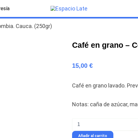
esía
ombia. Cauca. (250gr)
Café en grano – C
15,00
€
Café en grano lavado. Pre
Notas: caña de azúcar, man
Café
en
grano
Añadir al carrito