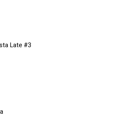
ista Late #3
ma