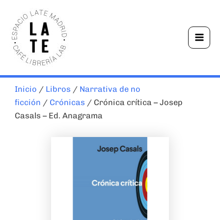
Ir
Mai
al
Men
contenido
Inicio
/
Libros
/
Narrativa de no
ficción
/
Crónicas
/ Crónica crítica – Josep
Casals – Ed. Anagrama