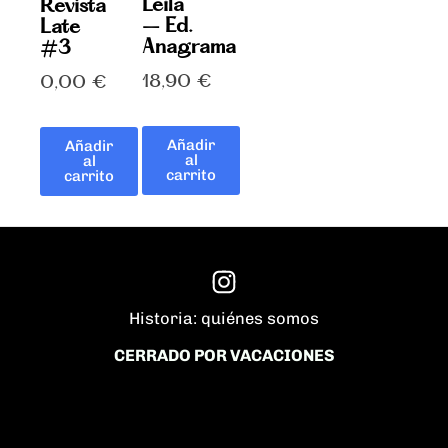
Leila
Revista
– Ed.
Late
Anagrama
#3
18,90
€
0,00
€
Añadir
Añadir
al
al
carrito
carrito
Historia: quiénes somos
CERRADO POR VACACIONES