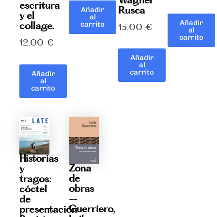
Wagner
escritura
Rusca
Añadir
y el
al
Añadir
carrito
collage.
15,00
€
al
carrito
12,00
€
Añadir
al
carrito
Añadir
al
carrito
Historias
Zona
y
de
tragos:
obras
cóctel
–
de
Guerriero,
presentación