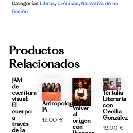
Categorías
Libros
,
Crónicas
,
Narrativa de no
Casals
-
ficción
Ed.
Anagrama
cantidad
Productos
Relacionados
JAM
de
Tertulia
escritura
Literaria
visual:
Antropolog-
con
El
Volver
IA
Cecilia
cuerpo
al
González
a
12,00
€
origen
través
con
12,00
€
de la