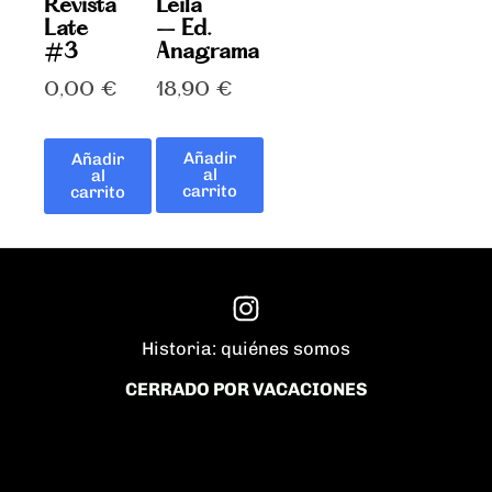
Leila
Revista
– Ed.
Late
Anagrama
#3
18,90
€
0,00
€
Añadir
Añadir
al
al
carrito
carrito
Historia: quiénes somos
CERRADO POR VACACIONES