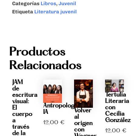
Categorías
Libros
,
Juvenil
de
la
Etiqueta
Literatura juvenil
esclavitud?
-
Douglass,
Frederick
-
Productos
Frederick
Douglass
-
Relacionados
Ed.
Akiara
cantidad
JAM
de
Tertulia
escritura
Literaria
visual:
Antropolog-
con
El
Volver
IA
Cecilia
cuerpo
al
González
a
12,00
€
origen
través
con
12,00
€
de la