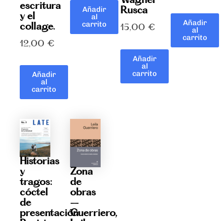
Wagner
escritura
Rusca
Añadir
y el
al
Añadir
carrito
collage.
15,00
€
al
carrito
12,00
€
Añadir
al
carrito
Añadir
al
carrito
Historias
Zona
y
de
tragos:
obras
cóctel
–
de
Guerriero,
presentación