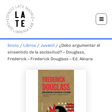
Ir
Mai
al
Men
contenido
Inicio
/
Libros
/
Juvenil
/ ¿Debo argumentar el
sinsentido de la esclavitud? – Douglass,
Frederick – Frederick Douglass – Ed. Akiara