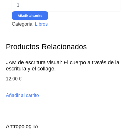
El
ecologismo
de
Añadir al carrito
los
Categoría:
Libros
pobres
-
Joan
Martínez
Productos Relacionados
Alier
-
Ed.
JAM de escritura visual: El cuerpo a través de la
Icaria
escritura y el collage.
cantidad
12,00
€
Añadir al carrito
Antropolog-IA