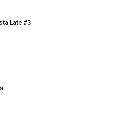
ista Late #3
ma