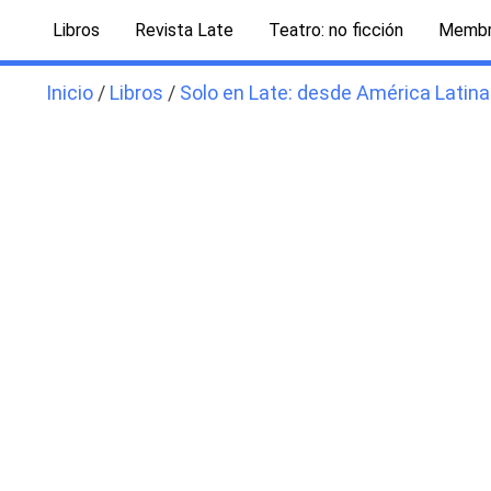
Ir
Libros
Revista Late
Teatro: no ficción
Membr
al
contenido
Inicio
/
Libros
/
Solo en Late: desde América Latina