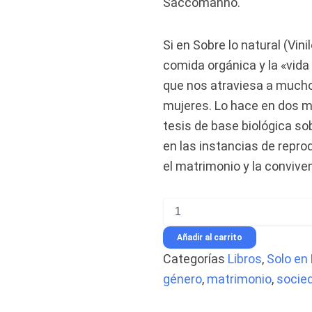
Saccomanno.
Si en Sobre lo natural (Vini
comida orgánica y la «vida
que nos atraviesa a mucho
mujeres. Lo hace en dos m
tesis de base biológica so
en las instancias de repro
el matrimonio y la convive
El
nido
infernal
Añadir al carrito
-
Categorías
Libros
,
Solo en
Müller,
Mónica
género
,
matrimonio
,
socie
–
Ed.