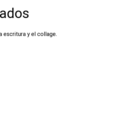
Vinilo
cantidad
nados
 escritura y el collage.