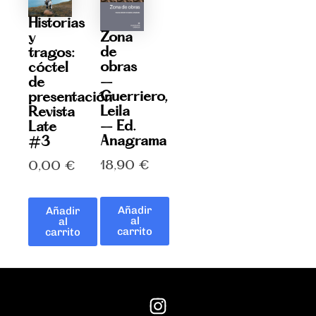
Historias
Zona
y
de
tragos:
obras
cóctel
–
de
Guerriero,
presentación
Leila
Revista
– Ed.
Late
Anagrama
#3
18,90
€
0,00
€
Añadir
Añadir
al
al
carrito
carrito