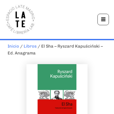
Ir
Mai
al
Men
contenido
Inicio
/
Libros
/ El Sha – Ryszard Kapuściński –
Ed. Anagrama