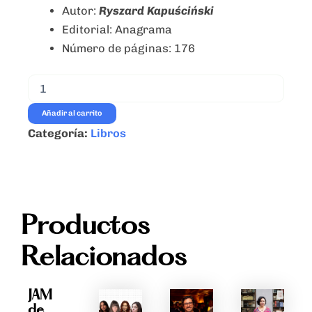
Autor:
Ryszard Kapuściński
Editorial: Anagrama
Número de páginas: 176
El
Sha
-
Añadir al carrito
Ryszard
Categoría:
Libros
Kapuściński
-
Ed.
Anagrama
cantidad
Productos
Relacionados
JAM
de