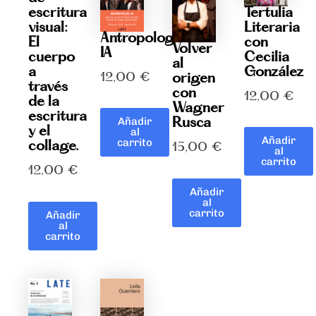
Tertulia
escritura
Literaria
visual:
Antropolog-
con
El
Volver
IA
Cecilia
cuerpo
al
González
a
12,00
€
origen
través
con
12,00
€
de la
Wagner
escritura
Rusca
Añadir
y el
al
Añadir
carrito
collage.
15,00
€
al
carrito
12,00
€
Añadir
al
carrito
Añadir
al
carrito