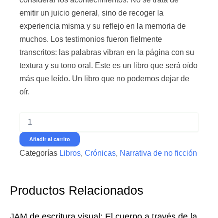
emitir un juicio general, sino de recoger la
experiencia misma y su reflejo en la memoria de
muchos. Los testimonios fueron fielmente
transcritos: las palabras vibran en la página con su
textura y su tono oral. Este es un libro que será oído
más que leído. Un libro que no podemos dejar de
oír.
La
noche
de
Añadir al carrito
Tlatelolco
Categorías
Libros
,
Crónicas
,
Narrativa de no ficción
-
Poniatowska,
Elena
-
Productos Relacionados
Ed.
Guillermo
Escolar
JAM de escritura visual: El cuerpo a través de la