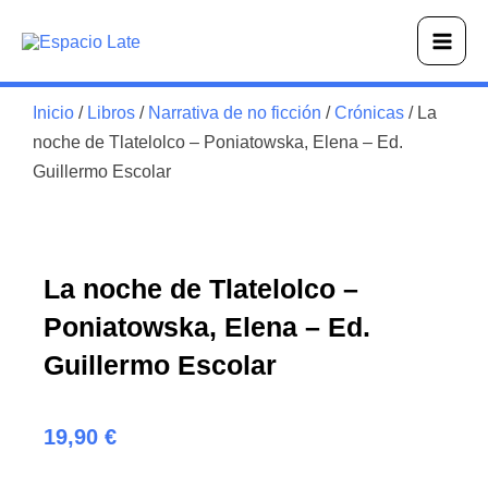
Ir
Main
al
Men
contenido
Inicio
/
Libros
/
Narrativa de no ficción
/
Crónicas
/ La
noche de Tlatelolco – Poniatowska, Elena – Ed.
Guillermo Escolar
La noche de Tlatelolco –
Poniatowska, Elena – Ed.
Guillermo Escolar
19,90
€