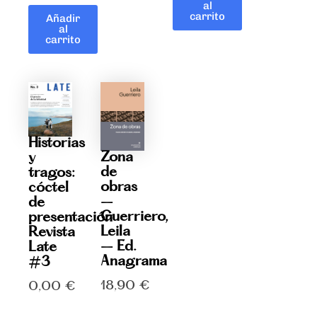
al
carrito
Añadir
al
carrito
Historias
Zona
y
de
tragos:
obras
cóctel
–
de
Guerriero,
presentación
Leila
Revista
– Ed.
Late
Anagrama
#3
18,90
€
0,00
€