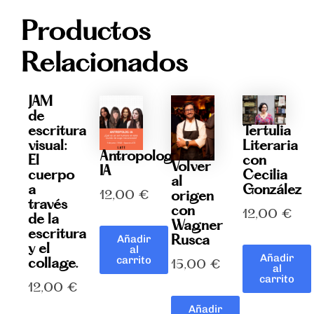
Lobo
Productos
cantidad
Relacionados
JAM
de
Tertulia
escritura
Literaria
visual:
Antropolog-
con
El
Volver
IA
Cecilia
cuerpo
al
González
a
12,00
€
origen
través
con
12,00
€
de la
Wagner
escritura
Rusca
Añadir
y el
al
Añadir
carrito
collage.
15,00
€
al
carrito
12,00
€
Añadir