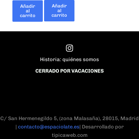
Añadir
Añadir
al
al
carrito
carrito
Historia: quiénes somos
CERRADO POR VACACIONES
C/ San Hermenegildo 5, (zona Malasaña), 28015, Madrid
|
contacto@espaciolate.es
| Desarrollado por
tipicaweb.com