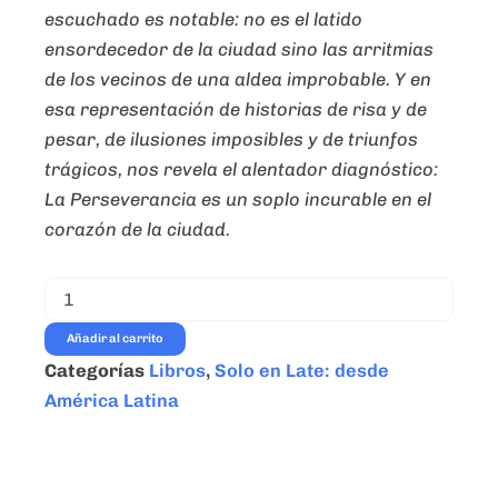
escuchado es notable: no es el latido
ensordecedor de la ciudad sino las arritmias
de los vecinos de una aldea improbable. Y en
esa representación de historias de risa y de
pesar, de ilusiones imposibles y de triunfos
trágicos, nos revela el alentador diagnóstico:
La Perseverancia es un soplo incurable en el
corazón de la ciudad.
La
Perseverancia
-
Añadir al carrito
Juan
Categorías
Libros
,
Solo en Late: desde
Salazar
Piedrahita
América Latina
-
Ed.
Corazón
de