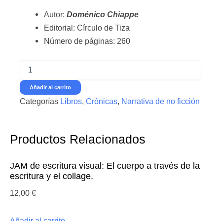
Autor:
Doménico Chiappe
Editorial: Círculo de Tiza
Número de páginas: 260
Largo
viaje
inmóvil
Añadir al carrito
-
Categorías
Libros
,
Crónicas
,
Narrativa de no ficción
Doménico
Chiappe
-
Ed.
Productos Relacionados
Círculo
de
Tiza
JAM de escritura visual: El cuerpo a través de la
cantidad
escritura y el collage.
12,00
€
Añadir al carrito