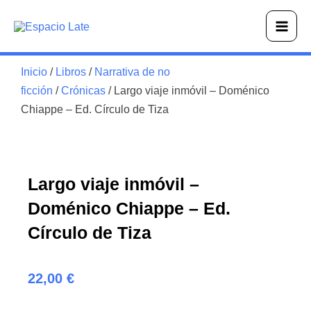
Ir
Main
al
Men
contenido
Inicio
/
Libros
/
Narrativa de no
ficción
/
Crónicas
/ Largo viaje inmóvil – Doménico
Chiappe – Ed. Círculo de Tiza
Largo viaje inmóvil –
Doménico Chiappe – Ed.
Círculo de Tiza
22,00
€