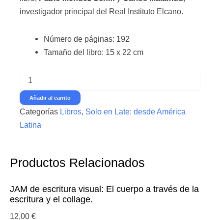
investigador principal del Real Instituto Elcano.
Número de páginas: 192
Tamaño del libro: 15 x 22 cm
Las
fuerzas
del
Añadir al carrito
cielo.
Categorías
Libros
,
Solo en Late: desde América
Argentina,
Milei
Latina
y
los
judíos
Productos Relacionados
-
Rein,
Raanan
JAM de escritura visual: El cuerpo a través de la
y
escritura y el collage.
Pablo
Mendez
12,00
€