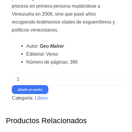
proceso en primera persona mudándose a
Venezuela en 2006, sino que pasó años
recogiendo testimonios vitales de exguerrilleros y
políticos venezolanos.
Autor:
Geo Maher
Editorial: Verso
Número de páginas: 386
Nosotros
creamos
a
Añadir al carrito
Chávez
Categoría:
Libros
-
Geo
Maher
-
Productos Relacionados
Ed.
Verso