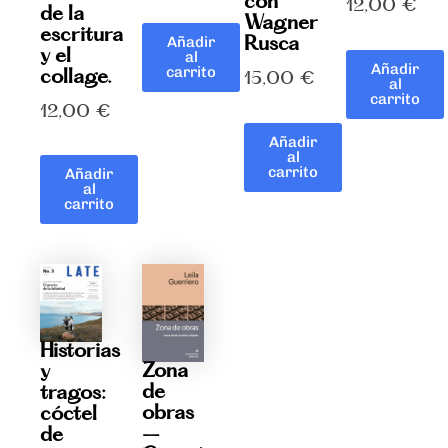
con
12,00
€
de la
Wagner
escritura
Rusca
Añadir
y el
al
Añadir
carrito
collage.
15,00
€
al
carrito
12,00
€
Añadir
al
carrito
Añadir
al
carrito
Historias
Zona
y
de
tragos:
obras
cóctel
–
de