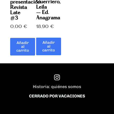
Guerriero,
presentación
Leila
Revista
– Ed.
Late
Anagrama
#3
18,90
€
0,00
€
Añadir
Añadir
al
al
carrito
carrito
Historia: quiénes somos
CERRADO POR VACACIONES