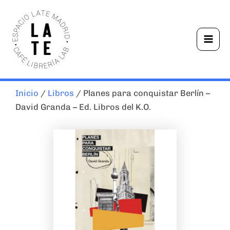
Ir
Mai
al
Men
contenido
Inicio
/
Libros
/ Planes para conquistar Berlín –
David Granda – Ed. Libros del K.O.