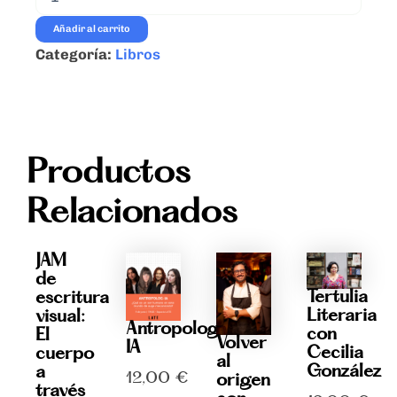
para
conquistar
Añadir al carrito
Berlín
Categoría:
Libros
-
David
Granda
-
Ed.
Libros
Productos
del
K.O.
Relacionados
cantidad
JAM
de
Tertulia
escritura
Literaria
visual:
Antropolog-
con
El
Volver
IA
Cecilia
cuerpo
al
González
a
12,00
€
origen
través