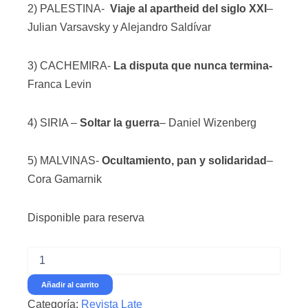
2) PALESTINA-
Viaje al apartheid del siglo XXI
–
Julian Varsavsky y Alejandro Saldívar
3) CACHEMIRA-
La disputa que nunca termina-
Franca Levin
4) SIRIA –
Soltar la guerra
– Daniel Wizenberg
5) MALVINAS-
Ocultamiento, pan y solidaridad
–
Cora Gamarnik
Revista
Disponible para reserva
Late
#1
-
La
rutina
Añadir al carrito
de
Categoría:
Revista Late