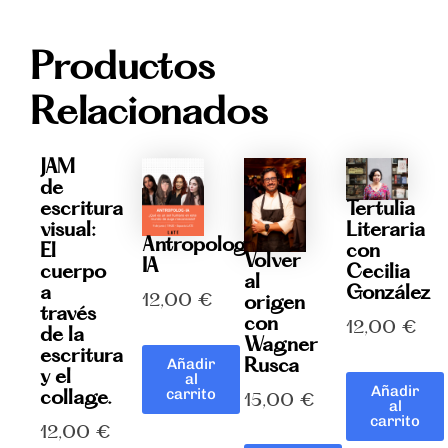
cantidad
Productos
Relacionados
JAM
de
Tertulia
escritura
Literaria
visual:
Antropolog-
con
El
Volver
IA
Cecilia
cuerpo
al
González
a
12,00
€
origen
través
con
12,00
€
de la
Wagner
escritura
Rusca
Añadir
y el
al
Añadir
carrito
collage.
15,00
€
al
carrito
12,00
€