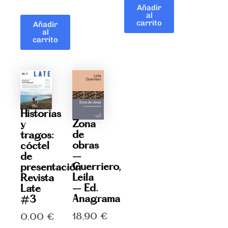
Añadir
al
carrito
Añadir
al
carrito
Historias
Zona
y
de
tragos:
obras
cóctel
–
de
Guerriero,
presentación
Leila
Revista
– Ed.
Late
Anagrama
#3
18,90
€
0,00
€