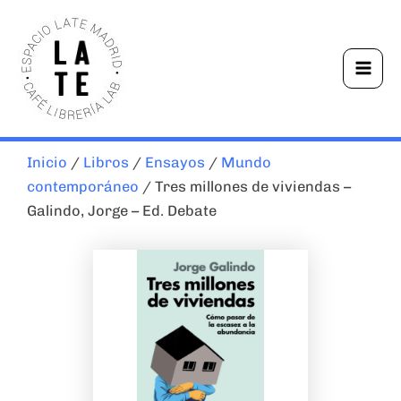
Ir
Mai
al
Men
contenido
Inicio
/
Libros
/
Ensayos
/
Mundo
contemporáneo
/ Tres millones de viviendas –
Galindo, Jorge – Ed. Debate