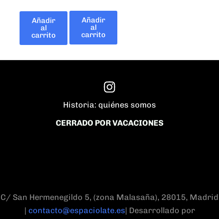
Añadir
Añadir
al
al
carrito
carrito
Historia: quiénes somos
CERRADO POR VACACIONES
C/ San Hermenegildo 5, (zona Malasaña), 28015, Madrid
|
contacto@espaciolate.es
| Desarrollado por