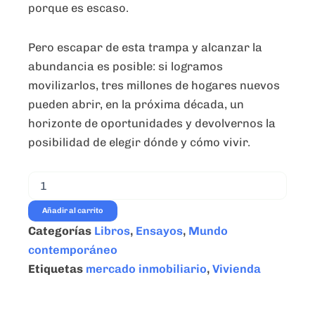
porque es escaso.
Pero escapar de esta trampa y
alcan
zar
la
abundancia
es posible: si logramos
movilizarlos, tres millones de hogares nuevos
pueden abrir, en la próxima década, un
horizonte de
oportunidades
y devolvernos la
posibilidad de
elegir dónde y cómo vivir
.
Tres
millones
de
Añadir al carrito
viviendas
Categorías
Libros
,
Ensayos
,
Mundo
-
Galindo,
contemporáneo
Jorge
Etiquetas
mercado inmobiliario
,
Vivienda
-
Ed.
Debate