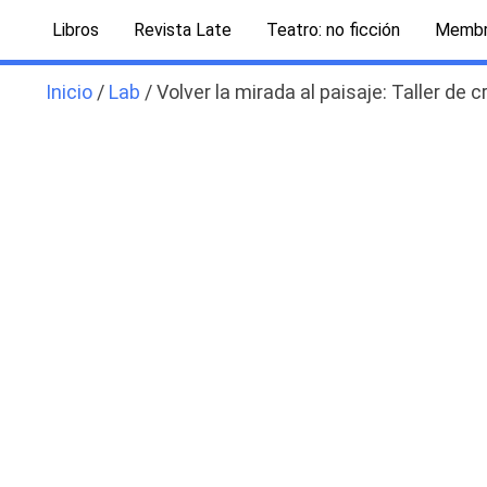
Ir
Libros
Revista Late
Teatro: no ficción
Membr
al
contenido
Inicio
/
Lab
/ Volver la mirada al paisaje: Taller de 