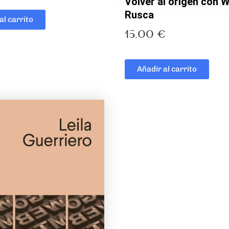
Volver al origen con 
Rusca
al carrito
15,00
€
Añadir al carrito