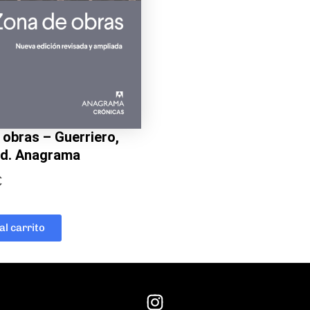
 obras – Guerriero,
 Ed. Anagrama
€
al carrito