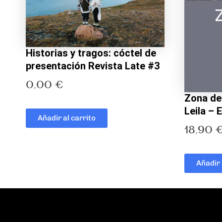
Historias y tragos: cóctel de
presentación Revista Late #3
0,00
€
Zona de
Leila –
Añadir al carrito
18,90
Añadir 