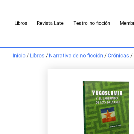
Ir
al
contenido
Libros
Revista Late
Teatro: no ficción
Membr
Inicio
/
Libros
/
Narrativa de no ficción
/
Crónicas
/