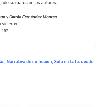
ejado su marca en los autores.
ego
y
Carola Fernández Moores
s viajeros
 252
cas
,
Narrativa de no ficción
,
Solo en Late: desde