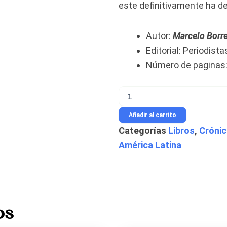
este definitivamente ha d
Autor:
Marcelo Borr
Editorial: Periodista
Número de paginas:
Yugoslavia
y
el
Añadir al carrito
laberinto
Categorías
Libros
,
Cróni
de
los
América Latina
Balcanes
-
Marcelo
Borrego
y
Carola
os
Fernández
Moores