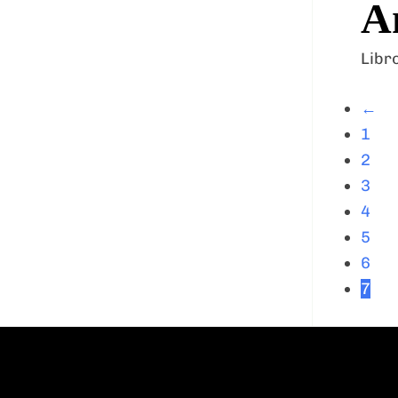
A
Libr
←
1
2
3
4
5
6
7