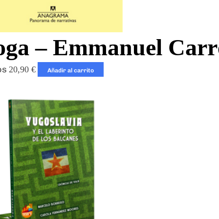
oga – Emmanuel Carr
os
20,90
€
Añadir al carrito