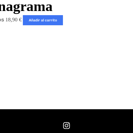
nagrama
os
18,90
€
Añadir al carrito