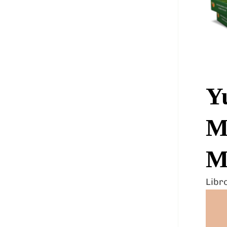
Yu
M
M
Libr