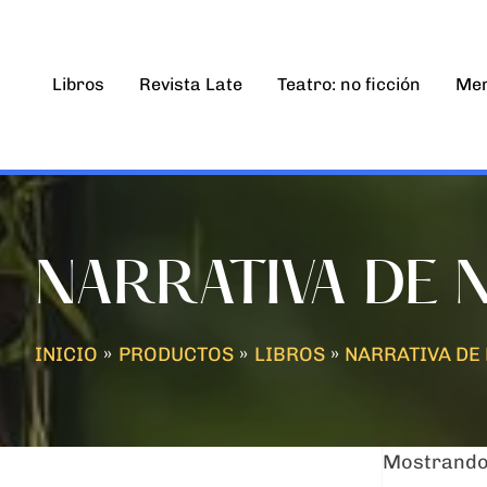
Ir
al
contenido
Libros
Revista Late
Teatro: no ficción
Mem
NARRATIVA DE 
INICIO
PRODUCTOS
LIBROS
NARRATIVA DE 
Mostrando 