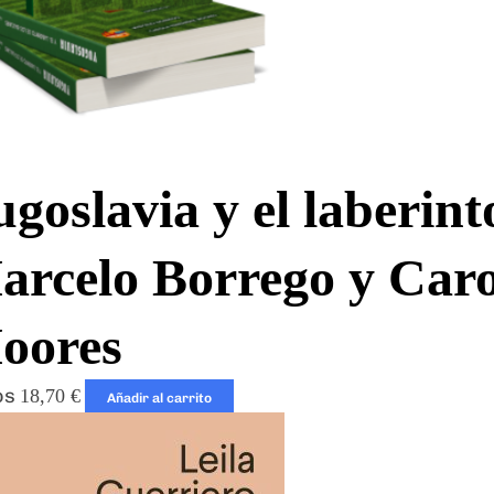
goslavia y el laberint
arcelo Borrego y Car
oores
os
18,70
€
Añadir al carrito