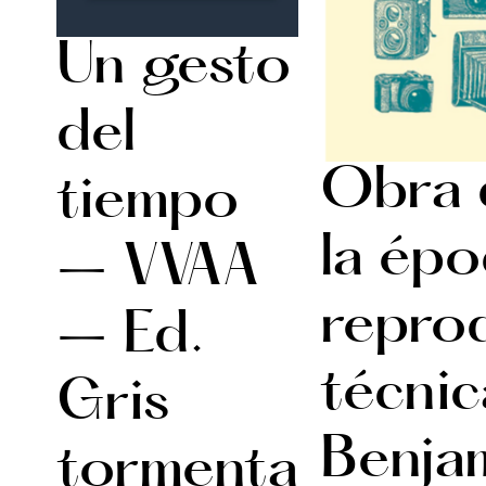
Un gesto
del
Obra 
tiempo
la épo
– VVAA
reprod
– Ed.
técni
Gris
Benja
tormenta