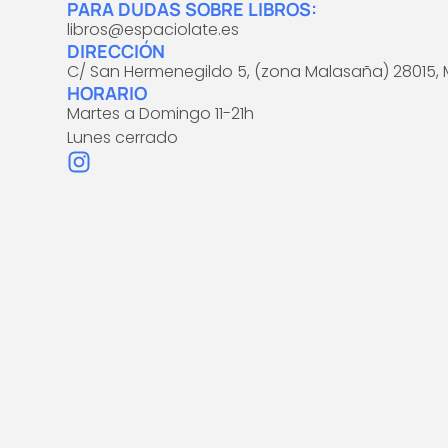
PARA DUDAS SOBRE LIBROS:
libros@espaciolate.es
DIRECCIÓN
C/ San Hermenegildo 5, (zona Malasaña) 28015, 
HORARIO
Martes a Domingo 11-21h
Lunes cerrado
I
n
s
t
a
g
r
a
m