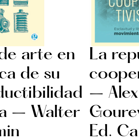
de arte en
La rep
ca de su
cooper
uctibilidad
– Alex
ca – Walter
Goure
min
Ed. Ca