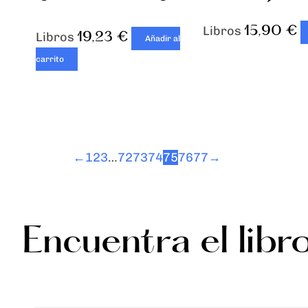
15,90
€
Libros
19,23
€
Libros
Añadir al
carrito
←
1
2
3
…
72
73
74
75
76
77
→
Encuentra el libr