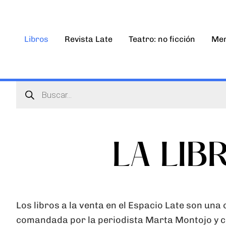
Ir
al
contenido
Libros
Revista Late
Teatro: no ficción
Mem
Búsqueda
de
productos
LA LIB
Los libros a la venta en el Espacio Late son una
comandada por la periodista Marta Montojo y co