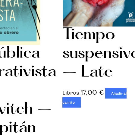
Tiempo
ública
suspensiv
ativista
– Late
17,00
€
Libros
Añadir al
vitch –
carrito
pitán