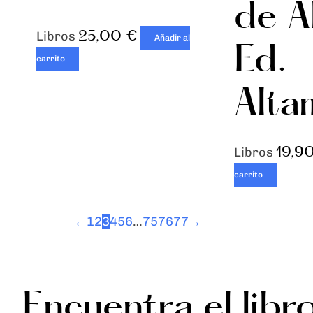
de A
25,00
€
Libros
Añadir al
Ed.
carrito
Alta
19,9
Libros
carrito
←
1
2
3
4
5
6
…
75
76
77
→
Encuentra el libr