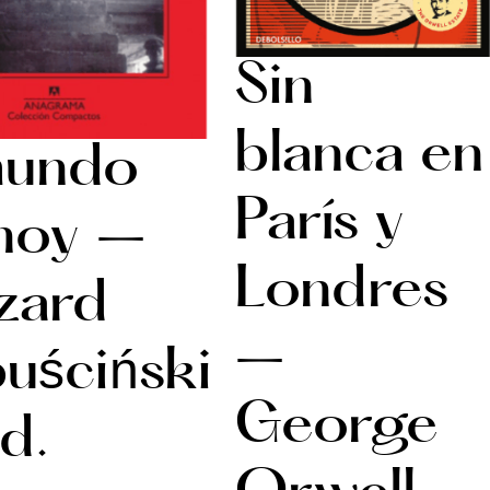
Sin
blanca en
mundo
París y
hoy –
Londres
zard
–
uściński
George
d.