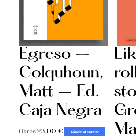
Egreso –
Lik
Colquhoun,
rol
Matt – Ed.
st
Caja Negra
Gre
Ma
23,00
€
Libros
Añadir al carrito