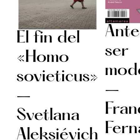
Ante
El fin del
ser
«Homo
mod
sovieticus»
–
–
Fran
Svetlana
Fern
Aleksiévich