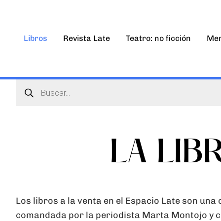
Ir
al
contenido
Libros
Revista Late
Teatro: no ficción
Mem
Búsqueda
de
productos
LA LIB
Los libros a la venta en el Espacio Late son una
comandada por la periodista Marta Montojo y co