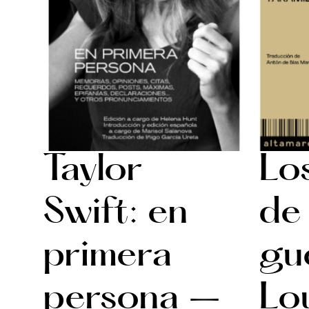
Taylor
Lo
Swift: en
de 
primera
gu
persona –
Lo