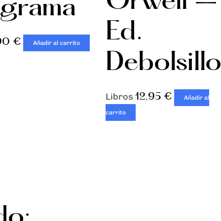
Orwell –
agrama
Ed.
,90
€
Añadir al carrito
Debolsill
12,95
€
Libros
Añadir al
carrito
do: