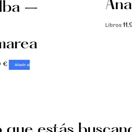
An
lba –
11
Libros
marea
0
€
Añadir al
o que estás buscan