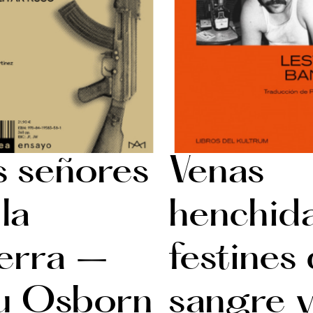
s señores
Venas
la
henchida
erra –
festines
u Osborn
sangre 