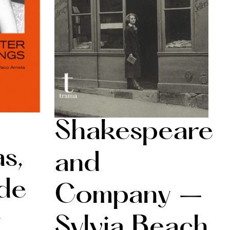
Shakespeare
s,
and
 de
Company –
y
Sylvia Beach