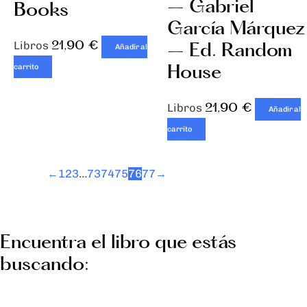
– Gabriel
Books
García Márquez
21,90
€
– Ed. Random
Libros
Añadir al
House
carrito
21,90
€
Libros
Añadir al
carrito
←
1
2
3
…
73
74
75
76
77
→
Encuentra el libro que estás
buscando: