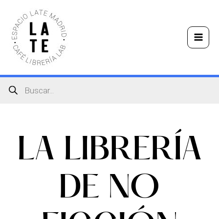
Ir
Mai
al
Men
contenido
Búsqueda
de
productos
LA LIBRERÍA
DE NO