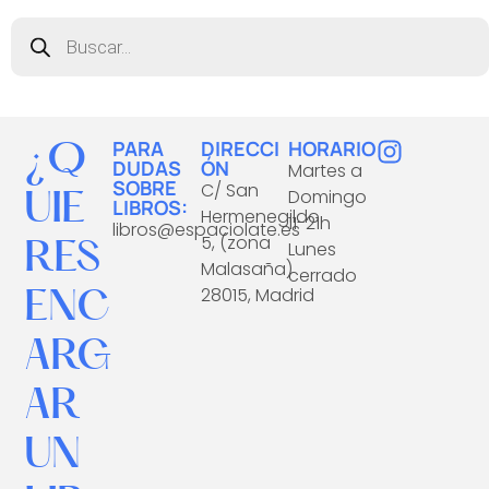
Búsqueda
de
productos
¿Q
I
PARA
DIRECCI
HORARIO
DUDAS
ÓN
Martes a
n
SOBRE
C/ San
UIE
Domingo
s
LIBROS:
Hermenegildo
11-21h
t
libros@espaciolate.es
RES
5, (zona
Lunes
a
Malasaña)
cerrado
g
ENC
28015, Madrid
r
a
ARG
m
AR
UN