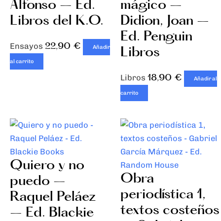
Alfonso – Ed.
mágico –
Libros del K.O.
Didion, Joan –
Ed. Penguin
22,90
€
Ensayos
Libros
Añadir
al carrito
18,90
€
Libros
Añadir al
carrito
Quiero y no
Obra
puedo –
periodística 1,
Raquel Peláez
textos costeños
– Ed. Blackie