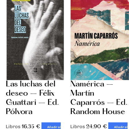
Las luchas del
Ñamérica –
deseo – Félix
Martín
Guattari – Ed.
Caparrós – Ed.
Pólvora
Random House
16,35
€
24,90
€
Libros
Libros
Añadir al
Añadir al