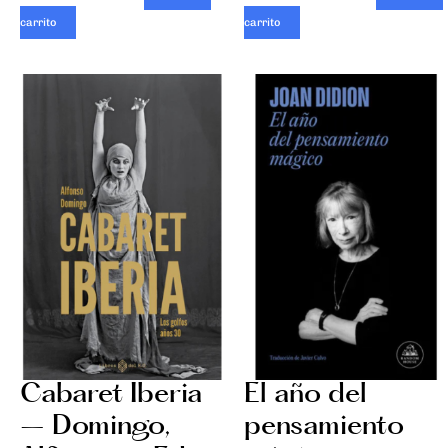
carrito
carrito
Cabaret Iberia
El año del
– Domingo,
pensamiento