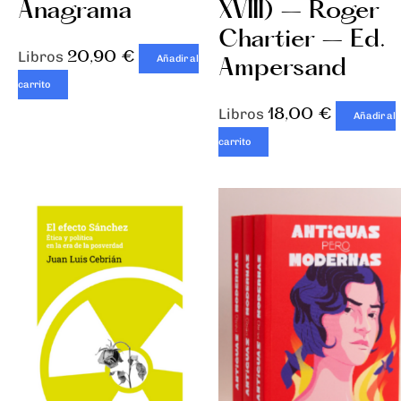
Anagrama
XVIII) – Roger
Chartier – Ed.
20,90
€
Libros
Ampersand
Añadir al
carrito
18,00
€
Libros
Añadir al
carrito