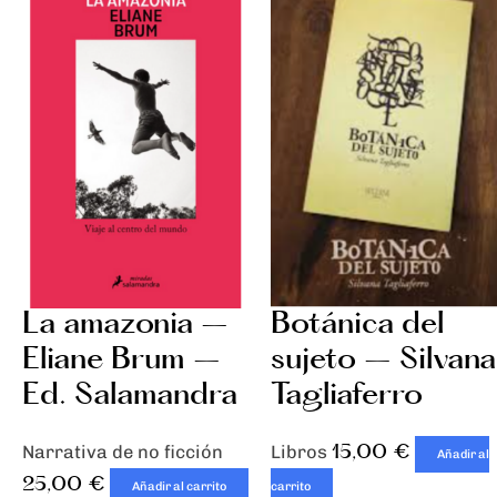
La amazonia –
Botánica del
Eliane Brum –
sujeto – Silvana
Ed. Salamandra
Tagliaferro
15,00
€
Narrativa de no ficción
Libros
Añadir al
25,00
€
Añadir al carrito
carrito