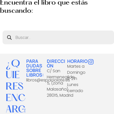
Encuentra el libro que estás
buscando:
Búsqueda
de
productos
¿Q
I
PARA
DIRECCI
HORARIO
DUDAS
ÓN
Martes a
n
SOBRE
C/ San
UIE
Domingo
s
LIBROS:
Hermenegildo
11-21h
t
libros@espaciolate.es
RES
5, (zona
Lunes
a
Malasaña)
cerrado
g
ENC
28015, Madrid
r
a
ARG
m