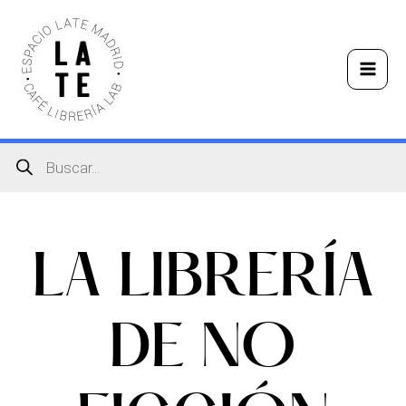
Ir
Mai
al
Men
contenido
Búsqueda
de
productos
LA LIBRERÍA
DE NO