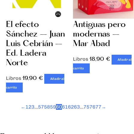
El efecto
Antiguas pero
Sánchez – Juan
modernas –
Luis Cebrián –
Mar Abad
Ed. Ladera
18,90
€
Libros
Norte
Añadir al
carrito
19,90
€
Libros
Añadir al
carrito
←
1
2
3
…
57
58
59
60
61
62
63
…
75
76
77
→