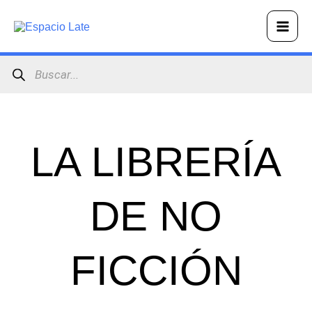
Ir
Main
al
Men
contenido
Búsqueda
de
productos
LA LIBRERÍA
DE NO
FICCIÓN