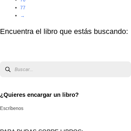
77
→
Encuentra el libro que estás buscando:
Búsqueda
de
productos
¿Quieres encargar un libro?
Escríbenos