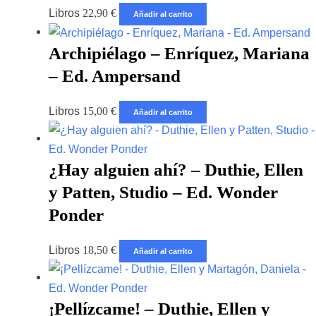
Libros
22,90
€
Añadir al carrito
Archipiélago – Enríquez, Mariana
– Ed. Ampersand
Libros
15,00
€
Añadir al carrito
¿Hay alguien ahí? – Duthie, Ellen
y Patten, Studio – Ed. Wonder
Ponder
Libros
18,50
€
Añadir al carrito
¡Pellízcame! – Duthie, Ellen y