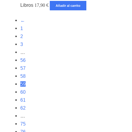
Libros
17,90
€
Añadir al carrito
←
1
2
3
…
56
57
58
59
60
61
62
…
75
76